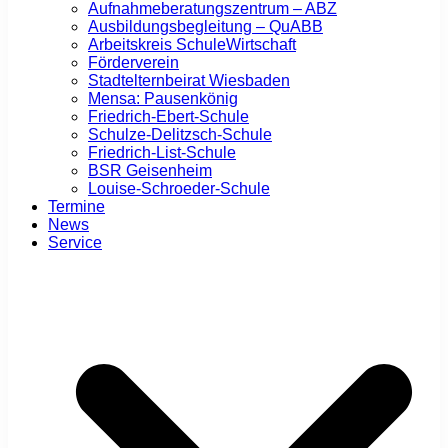
Aufnahmeberatungszentrum – ABZ
Ausbildungsbegleitung – QuABB
Arbeitskreis SchuleWirtschaft
Förderverein
Stadtelternbeirat Wiesbaden
Mensa: Pausenkönig
Friedrich-Ebert-Schule
Schulze-Delitzsch-Schule
Friedrich-List-Schule
BSR Geisenheim
Louise-Schroeder-Schule
Termine
News
Service