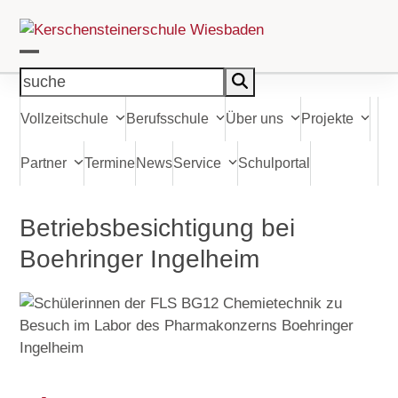
Skip
to
content
Open
Close
suche
mobile
mobile
Vollzeitschule
Berufsschule
Über uns
Projekte
menu
menu
Partner
Termine
News
Service
Schulportal
Betriebsbesichtigung bei
Boehringer Ingelheim