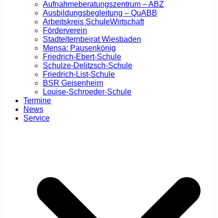
Aufnahmeberatungszentrum – ABZ
Ausbildungsbegleitung – QuABB
Arbeitskreis SchuleWirtschaft
Förderverein
Stadtelternbeirat Wiesbaden
Mensa: Pausenkönig
Friedrich-Ebert-Schule
Schulze-Delitzsch-Schule
Friedrich-List-Schule
BSR Geisenheim
Louise-Schroeder-Schule
Termine
News
Service