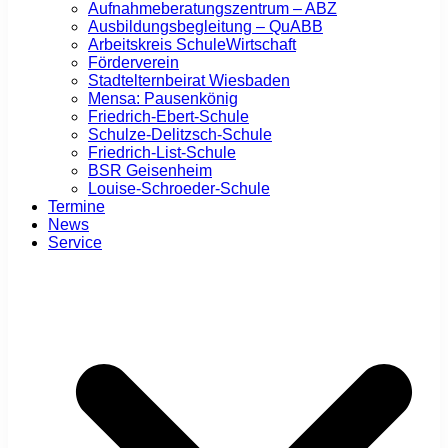
Aufnahmeberatungszentrum – ABZ
Ausbildungsbegleitung – QuABB
Arbeitskreis SchuleWirtschaft
Förderverein
Stadtelternbeirat Wiesbaden
Mensa: Pausenkönig
Friedrich-Ebert-Schule
Schulze-Delitzsch-Schule
Friedrich-List-Schule
BSR Geisenheim
Louise-Schroeder-Schule
Termine
News
Service