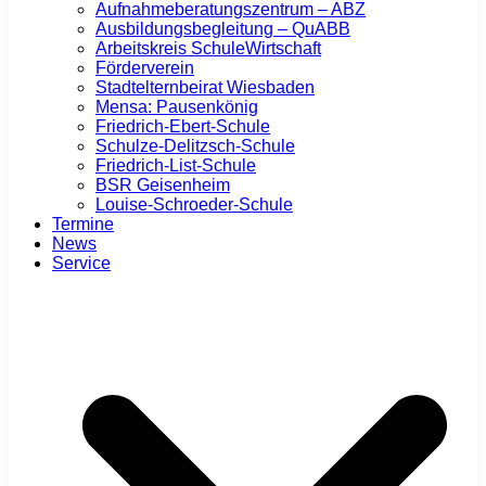
Aufnahmeberatungszentrum – ABZ
Ausbildungsbegleitung – QuABB
Arbeitskreis SchuleWirtschaft
Förderverein
Stadtelternbeirat Wiesbaden
Mensa: Pausenkönig
Friedrich-Ebert-Schule
Schulze-Delitzsch-Schule
Friedrich-List-Schule
BSR Geisenheim
Louise-Schroeder-Schule
Termine
News
Service