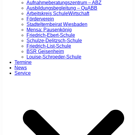
Aufnahmeberatungszentrum – ABZ
Ausbildungsbegleitung – QuABB
Arbeitskreis SchuleWirtschaft
Förderverein
Stadtelternbeirat Wiesbaden
Mensa: Pausenkönig
Friedrich-Ebert-Schule
Schulze-Delitzsch-Schule
Friedrich-List-Schule
BSR Geisenheim
Louise-Schroeder-Schule
Termine
News
Service