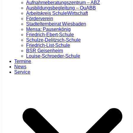
Aufnahmeberatungszentrum – ABZ
Ausbildungsbegleitung – QuABB
Arbeitskreis SchuleWirtschaft
Förderverein
Stadtelternbeirat Wiesbaden
Mensa: Pausenkönig
Friedrich-Ebert-Schule
Schulze-Delitzsch-Schule
Friedrich-List-Schule
BSR Geisenheim
Louise-Schroeder-Schule
Termine
News
Service