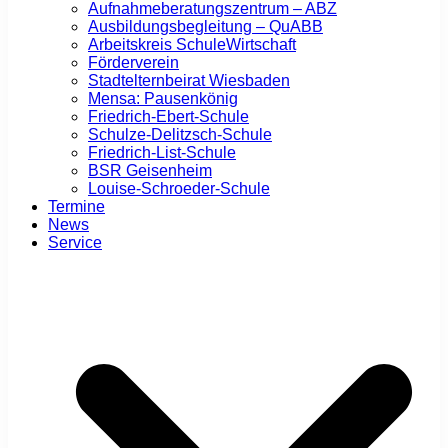
Aufnahmeberatungszentrum – ABZ
Ausbildungsbegleitung – QuABB
Arbeitskreis SchuleWirtschaft
Förderverein
Stadtelternbeirat Wiesbaden
Mensa: Pausenkönig
Friedrich-Ebert-Schule
Schulze-Delitzsch-Schule
Friedrich-List-Schule
BSR Geisenheim
Louise-Schroeder-Schule
Termine
News
Service