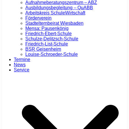
Aufnahmeberatungszentrum – ABZ
Ausbildungsbegleitung – QuABB
Arbeitskreis SchuleWirtschaft
Förderverein
Stadtelternbeirat Wiesbaden
Mensa: Pausenkönig
Friedrich-Ebert-Schule
Schulze-Delitzsch-Schule
Friedrich-List-Schule
BSR Geisenheim
Louise-Schroeder-Schule
Termine
News
Service