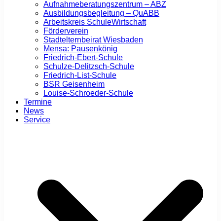
Aufnahmeberatungszentrum – ABZ
Ausbildungsbegleitung – QuABB
Arbeitskreis SchuleWirtschaft
Förderverein
Stadtelternbeirat Wiesbaden
Mensa: Pausenkönig
Friedrich-Ebert-Schule
Schulze-Delitzsch-Schule
Friedrich-List-Schule
BSR Geisenheim
Louise-Schroeder-Schule
Termine
News
Service