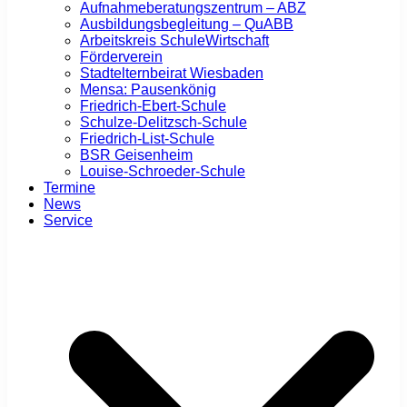
Aufnahmeberatungszentrum – ABZ
Ausbildungsbegleitung – QuABB
Arbeitskreis SchuleWirtschaft
Förderverein
Stadtelternbeirat Wiesbaden
Mensa: Pausenkönig
Friedrich-Ebert-Schule
Schulze-Delitzsch-Schule
Friedrich-List-Schule
BSR Geisenheim
Louise-Schroeder-Schule
Termine
News
Service