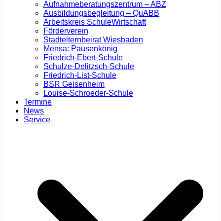
Aufnahmeberatungszentrum – ABZ
Ausbildungsbegleitung – QuABB
Arbeitskreis SchuleWirtschaft
Förderverein
Stadtelternbeirat Wiesbaden
Mensa: Pausenkönig
Friedrich-Ebert-Schule
Schulze-Delitzsch-Schule
Friedrich-List-Schule
BSR Geisenheim
Louise-Schroeder-Schule
Termine
News
Service