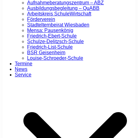
Aufnahmeberatungszentrum – ABZ
Ausbildungsbegleitung – QuABB
Arbeitskreis SchuleWirtschaft
Förderverein
Stadtelternbeirat Wiesbaden
Mensa: Pausenkönig
Friedrich-Ebert-Schule
Schulze-Delitzsch-Schule
Friedrich-List-Schule
BSR Geisenheim
Louise-Schroeder-Schule
Termine
News
Service