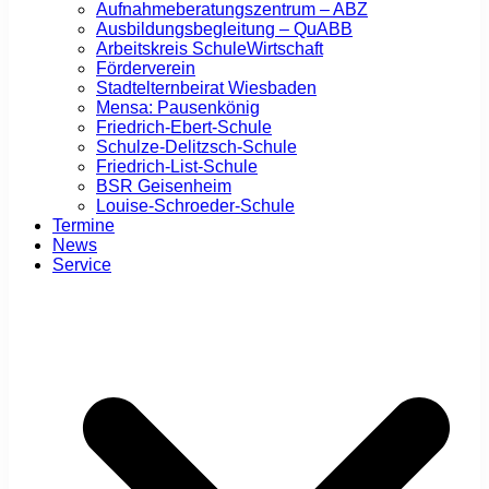
Aufnahmeberatungszentrum – ABZ
Ausbildungsbegleitung – QuABB
Arbeitskreis SchuleWirtschaft
Förderverein
Stadtelternbeirat Wiesbaden
Mensa: Pausenkönig
Friedrich-Ebert-Schule
Schulze-Delitzsch-Schule
Friedrich-List-Schule
BSR Geisenheim
Louise-Schroeder-Schule
Termine
News
Service